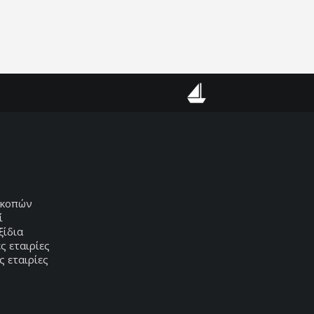
Κρουαζιέρες
ακοπών
ί
ξίδια
ς εταιρίες
ς εταιρίες