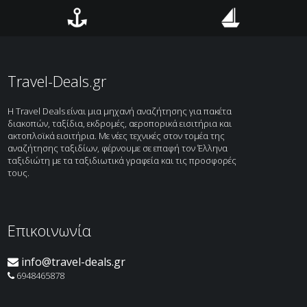
ΔΩΡΟ η κρουαζιέρα στα κανάλια!!!
Περιλαμβάνονται: • Αεροπορικά εισιτήρια […]
Αεροπορικά
Ξενοδοχεία
Ακτοπλοϊκά
Κρουαζιέρες
Travel-Deals.gr
H Travel Deals είναι μια μηχανή αναζήτησης για πακέτα
διακοπών, ταξίδια, εκδρομές, αεροπορικά εισιτήρια και
ακτοπλοϊκά εισιτήρια. Με νέες τεχνικές στον τομέα της
αναζήτησης ταξιδίων, φέρνουμε σε επαφή τον Έλληνα
ταξιδιώτη με τα ταξιδιωτικά γραφεία και τις προσφορές
τους.
Επικοινωνία
info@travel-deals.gr
6948465878