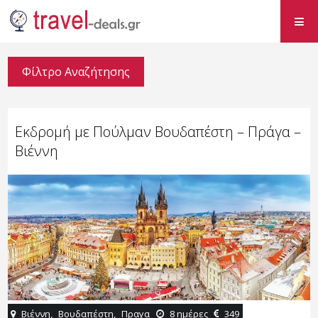
Φίλτρο Αναζήτησης
Εκδρομή με Πούλμαν Βουδαπέστη – Πράγα –
Βιέννη
Βιέννη
,
Βουδαπέστη
,
Πραγα
8 ημέρες
349