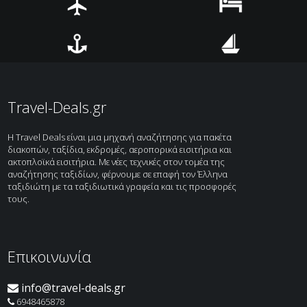
Κατακόμβες, Πάνθεον, επισκεφθείτε το Βατινό
και το μουσείο με εργα των μεγαλύτερων
Ιταλών ζωγράφων. Περιλαμβάνονται: •
Αεροπορικά εισιτήρια Αθήνα – Ρώμη – Αθήνα με
Αεροπορικά
Ξενοδοχεία
ALITALIA AIRLINΕS • 3 ή 4 διανυκτερεύσεις σε
ξενοδοχείο […]
Ακτοπλοϊκά
Κρουαζιέρες
Travel-Deals.gr
H Travel Deals είναι μια μηχανή αναζήτησης για πακέτα
διακοπών, ταξίδια, εκδρομές, αεροπορικά εισιτήρια και
ακτοπλοϊκά εισιτήρια. Με νέες τεχνικές στον τομέα της
αναζήτησης ταξιδίων, φέρνουμε σε επαφή τον Έλληνα
ταξιδιώτη με τα ταξιδιωτικά γραφεία και τις προσφορές
τους.
Επικοινωνία
info@travel-deals.gr
6948465878