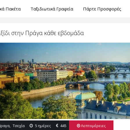
ικά Πακέτα
Ταξιδιωτικά Γραφεία
Πάρτε Προσφορές
ξίδι στην Πράγα κάθε εβδομάδα
Πραγα
,
Τσεχία
5 ημέρες
445
Λεπτομέρειες
5 μέρες αεροπορική εκδρομή στην πανέμορφη Πράγα. Γκ