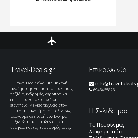
Αεροπορικά
Travel-Deals.gr
Επικοινωνία
H Travel Deals είναι μια μηχανή
info@travel-deals.
αναζήτησης για πακέτα διακοπών,
6948465878
ταξίδια, εκδρομές, αεροπορικά
εισιτήρια και ακτοπλοϊκά
εισιτήρια. Με νέες τεχνικές στον
H Σελίδα μας
τομέα της αναζήτησης ταξιδίων,
φέρνουμε σε επαφή τον Έλληνα
ταξιδιώτη με τα ταξιδιωτικά
Το Προφίλ μας
γραφεία και τις προσφορές τους.
Διαφημιστείτε