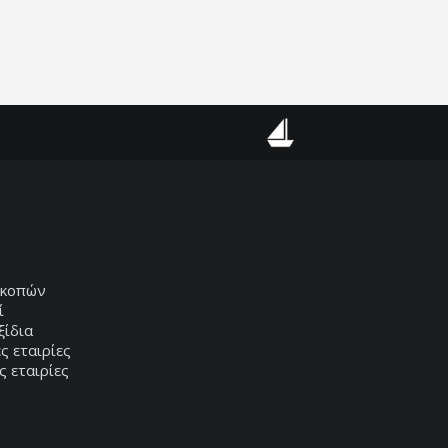
Κρουαζιέρες
ακοπών
ί
ξίδια
ς εταιρίες
ς εταιρίες