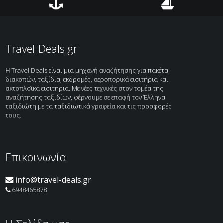
Αεροπορικά
Ξενοδοχεία
Ακτοπλοϊκά
Κρουαζιέρες
Travel-Deals.gr
H Travel Deals είναι μια μηχανή αναζήτησης για πακέτα
διακοπών, ταξίδια, εκδρομές, αεροπορικά εισιτήρια και
ακτοπλοϊκά εισιτήρια. Με νέες τεχνικές στον τομέα της
αναζήτησης ταξιδίων, φέρνουμε σε επαφή τον Έλληνα
ταξιδιώτη με τα ταξιδιωτικά γραφεία και τις προσφορές
τους.
Επικοινωνία
info@travel-deals.gr
6948465878