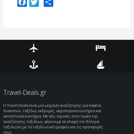
Facebook
Twitter
Share
Αεροπορικά
Ξενοδοχεία
Ακτοπλοϊκά
Κρουαζιέρες
Travel-Deals.gr
H Travel Deals είναι μια μηχανή αναζήτησης για πακέτα
διακοπών, ταξίδια, εκδρομές, αεροπορικά εισιτήρια και
ακτοπλοϊκά εισιτήρια. Με νέες τεχνικές στον τομέα της
αναζήτησης ταξιδίων, φέρνουμε σε επαφή τον Έλληνα
ταξιδιώτη με τα ταξιδιωτικά γραφεία και τις προσφορές
τους.