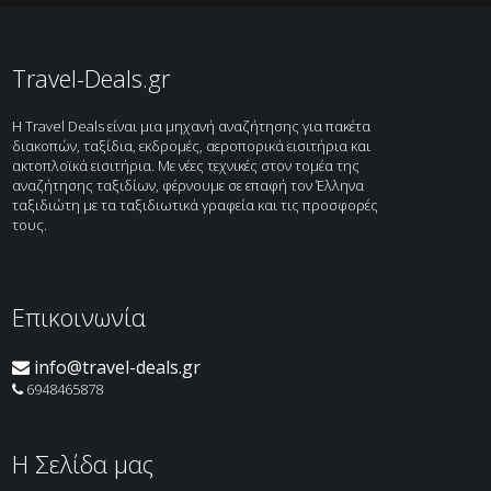
Αεροπορικά
Ξενοδοχεία
Ακτοπλοϊκά
Κρουαζιέρες
Travel-Deals.gr
H Travel Deals είναι μια μηχανή αναζήτησης για πακέτα
διακοπών, ταξίδια, εκδρομές, αεροπορικά εισιτήρια και
ακτοπλοϊκά εισιτήρια. Με νέες τεχνικές στον τομέα της
αναζήτησης ταξιδίων, φέρνουμε σε επαφή τον Έλληνα
ταξιδιώτη με τα ταξιδιωτικά γραφεία και τις προσφορές
τους.
Επικοινωνία
info@travel-deals.gr
6948465878
H Σελίδα μας