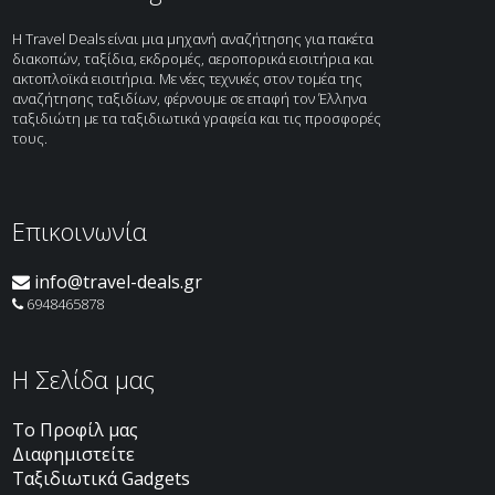
H Travel Deals είναι μια μηχανή αναζήτησης για πακέτα
διακοπών, ταξίδια, εκδρομές, αεροπορικά εισιτήρια και
ακτοπλοϊκά εισιτήρια. Με νέες τεχνικές στον τομέα της
αναζήτησης ταξιδίων, φέρνουμε σε επαφή τον Έλληνα
ταξιδιώτη με τα ταξιδιωτικά γραφεία και τις προσφορές
τους.
Επικοινωνία
info@travel-deals.gr
6948465878
H Σελίδα μας
Το Προφίλ μας
Διαφημιστείτε
Ταξιδιωτικά Gadgets