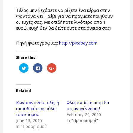
Τέλος μην ξεχάσετε να ρίξετε ένα κέρμα στην
Φοντάνα ντι Τρέβι για να πραγματοποιηθούν
οι ευχές σας. Με οτιδήποτε λιγότερο από 1
ευρώ, ευχή δεν θα δείτε ούτε στα όνειρα σας!
Πηγή φωτογραφίας:
http://pixabay.com
Share this:
Click
Click
Click
to
to
to
share
share
share
on
on
on
Twitter
Facebook
Google+
(Opens
(Opens
(Opens
in
in
in
Related
new
new
new
window)
window)
window)
Κωνσταντινούπολη, η
Φλωρεντία, η πατρίδα
σπουδαιότερη πόλη
της αναγέννησης!
του κόσμου
February 24, 2015
June 13, 2015
In "Προορισμοί"
In "Προορισμοί"