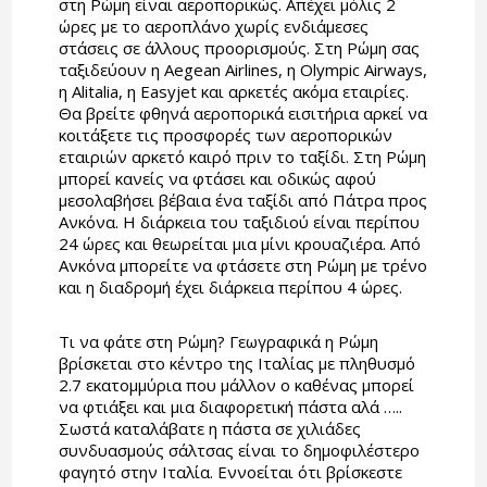
στη Ρώμη είναι αεροπορικώς. Απέχει μόλις 2
ώρες με το αεροπλάνο χωρίς ενδιάμεσες
στάσεις σε άλλους προορισμούς. Στη Ρώμη σας
ταξιδεύουν η Aegean Airlines, η Olympic Airways,
η Αlitalia, η Easyjet και αρκετές ακόμα εταιρίες.
Θα βρείτε φθηνά αεροπορικά εισιτήρια αρκεί να
κοιτάξετε τις προσφορές των αεροπορικών
εταιριών αρκετό καιρό πριν το ταξίδι. Στη Ρώμη
μπορεί κανείς να φτάσει και οδικώς αφού
μεσολαβήσει βέβαια ένα ταξίδι από Πάτρα προς
Ανκόνα. Η διάρκεια του ταξιδιού είναι περίπου
24 ώρες και θεωρείται μια μίνι κρουαζιέρα. Από
Ανκόνα μπορείτε να φτάσετε στη Ρώμη με τρένο
και η διαδρομή έχει διάρκεια περίπου 4 ώρες.
Τι να φάτε στη Ρώμη? Γεωγραφικά η Ρώμη
βρίσκεται στο κέντρο της Ιταλίας με πληθυσμό
2.7 εκατομμύρια που μάλλον ο καθένας μπορεί
να φτιάξει και μια διαφορετική πάστα αλά …..
Σωστά καταλάβατε η πάστα σε χιλιάδες
συνδυασμούς σάλτσας είναι το δημοφιλέστερο
φαγητό στην Ιταλία. Εννοείται ότι βρίσκεστε