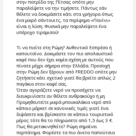
στην πατρίδα της Πίτσας οπότε μην
παραλείψετε να την τιμήσετε. Πάντως εάν
θέλετε να δοκιμάσετε κάτι στα γρήγορα όπως
ένα μικρό σάντουιτς, τα περίφημα «Πανίνι»
είναι η λύση. Φυσικά μην παραλείψετε ένα
υπέροχο τιραμισού!
Τι να πιείτε στη Ρώμη? Αυθεντικό Εσπρέσο ή
καπουτσίνο. Δοκιμάστε τον πιο απολαυστικό
καφέ που δεν έχει καμία σχέση με αυτούς που
πίνατε μέχρι σήμερα στην Ελλάδα. Προσοχή
στην Ρώμη δεν ξέρουν από FREDDO οπότε μην
ζητήσετε κάτι σχετικό γιατί θα βρείτε απλώς 2
παγάκια στον καφέ σας.
Όταν αγοράζετε νερό να προσέχετε να
διευκρινίσετε αν θέλετε ανθρακούχο ή μη.
Προμηθευτείτε μικρά μπουκαλάκια νερό από
κάποιο μάρκετ σε κανονικές τιμές γιατί ένα
διψάσετε και βρίσκεστε σε κάποιο τουριστικό
μέρος τότε θα το πληρώσετε από 1,5 έως 3 €.
Πως θα μετακινηθείτε? Ρώμη σημαίνει
περπάτημα. Φορέστε τα πιο άνετα παπούτσια