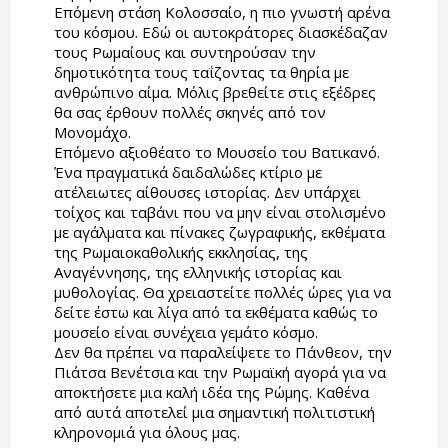
Επόμενη στάση Κολοσσαίο, η πιο γνωστή αρένα
του κόσμου. Εδώ οι αυτοκράτορες διασκέδαζαν
τους Ρωμαίους και συντηρούσαν την
δημοτικότητα τους ταΐζοντας τα θηρία με
ανθρώπινο αίμα. Μόλις βρεθείτε στις εξέδρες
θα σας έρθουν πολλές σκηνές από τον
Μονομάχο.
Επόμενο αξιοθέατο το Μουσείο του Βατικανό.
Ένα πραγματικά δαιδαλώδες κτίριο με
ατέλειωτες αίθουσες ιστορίας. Δεν υπάρχει
τοίχος και ταβάνι που να μην είναι στολισμένο
με αγάλματα και πίνακες ζωγραφικής, εκθέματα
της Ρωμαιοκαθολικής εκκλησίας, της
Αναγέννησης, της ελληνικής ιστορίας και
μυθολογίας. Θα χρειαστείτε πολλές ώρες για να
δείτε έστω και λίγα από τα εκθέματα καθώς το
μουσείο είναι συνέχεια γεμάτο κόσμο.
Δεν θα πρέπει να παραλείψετε το Πάνθεον, την
Πιάτσα Βενέτσια και την Ρωμαϊκή αγορά για να
αποκτήσετε μια καλή ιδέα της Ρώμης. Καθένα
από αυτά αποτελεί μια σημαντική πολιτιστική
κληρονομιά για όλους μας.