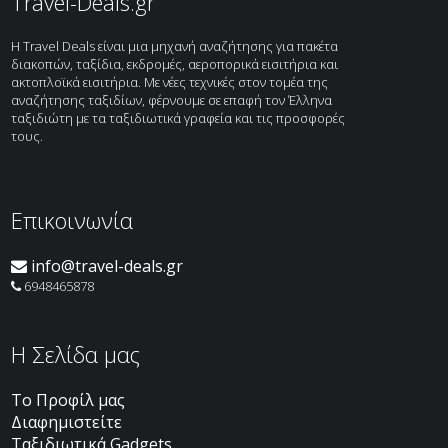
Travel-Deals.gr
H Travel Deals είναι μια μηχανή αναζήτησης για πακέτα
διακοπών, ταξίδια, εκδρομές, αεροπορικά εισιτήρια και
ακτοπλοϊκά εισιτήρια. Με νέες τεχνικές στον τομέα της
αναζήτησης ταξιδίων, φέρνουμε σε επαφή τον Έλληνα
ταξιδιώτη με τα ταξιδιωτικά γραφεία και τις προσφορές
τους.
Επικοινωνία
info@travel-deals.gr
6948465878
H Σελίδα μας
Το Προφίλ μας
Διαφημιστείτε
Ταξιδιωτικά Gadgets