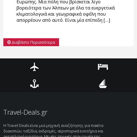
Ευρώπης. Μία πόλη που βρίσκεται λίγο
βορειότερα των Άλπεων με όλα τα ευεργετικά
κλιματολογικά και γεωγραφικά οφέλη που
απορρέουν από αυτό. Είναι μία επίπεδη […]
Διαβάστε Περισσότερα
Αεροπορικά
Ξενοδοχεία
Ακτοπλοϊκά
Κρουαζιέρες
Travel-Deals.gr
H Travel Deals είναι μια μηχανή αναζήτησης για πακέτα
διακοπών, ταξίδια, εκδρομές, αεροπορικά εισιτήρια και
ακτοπλοϊκά εισιτήρια. Με νέες τεχνικές στον τομέα της