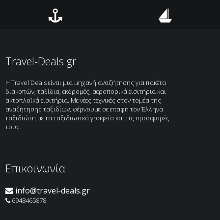
Αεροπορικά
Ξενοδοχεία
Ακτοπλοϊκά
Κρουαζιέρες
Travel-Deals.gr
H Travel Deals είναι μια μηχανή αναζήτησης για πακέτα
διακοπών, ταξίδια, εκδρομές, αεροπορικά εισιτήρια και
ακτοπλοϊκά εισιτήρια. Με νέες τεχνικές στον τομέα της
αναζήτησης ταξιδίων, φέρνουμε σε επαφή τον Έλληνα
ταξιδιώτη με τα ταξιδιωτικά γραφεία και τις προσφορές
τους.
Επικοινωνία
info@travel-deals.gr
6948465878