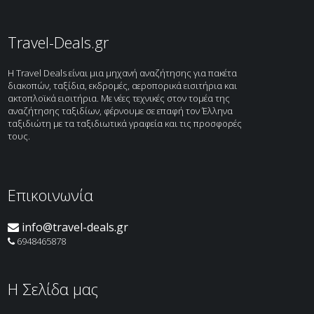
Ακτοπλοϊκά
Κρουαζιέρες
Travel-Deals.gr
H Travel Deals είναι μια μηχανή αναζήτησης για πακέτα
διακοπών, ταξίδια, εκδρομές, αεροπορικά εισιτήρια και
ακτοπλοϊκά εισιτήρια. Με νέες τεχνικές στον τομέα της
αναζήτησης ταξιδίων, φέρνουμε σε επαφή τον Έλληνα
ταξιδιώτη με τα ταξιδιωτικά γραφεία και τις προσφορές
τους.
Επικοινωνία
info@travel-deals.gr
6948465878
H Σελίδα μας